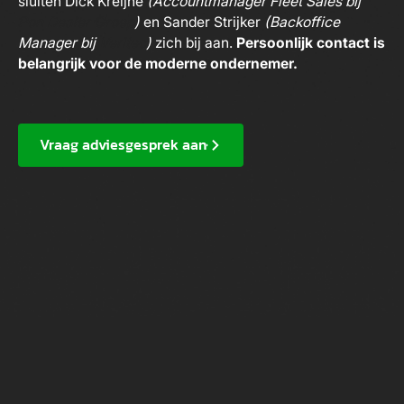
sluiten Dick Kreijne
(Accountmanager Fleet Sales bij
Pon Dealer Groep
)
en Sander Strijker
(Backoffice
Manager bij
Veritec
)
zich bij aan.
Persoonlijk contact is
belangrijk voor de moderne ondernemer.
Vraag adviesgesprek aan