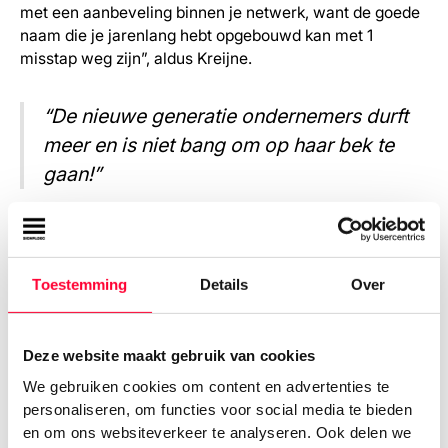
met een aanbeveling binnen je netwerk, want de goede
naam die je jarenlang hebt opgebouwd kan met 1
misstap weg zijn”, aldus Kreijne.
“De nieuwe generatie ondernemers durft
meer en is niet bang om op haar bek te
gaan!”
Lange termijn relatie is de
focus
Toestemming
Details
Over
Kreijne geeft aan dat de lange termijn relatie erg
belangrijk is en de focus heeft in 2019. Todd en Strijker
Deze website maakt gebruik van cookies
hebben dezelfde focus in 2019.
De relatie met je klant
We gebruiken cookies om content en advertenties te
is belangrijker dan het winstoogmerk.
Natuurlijk ligt
personaliseren, om functies voor social media te bieden
daar bij elk gezond bedrijf een focus op, maar de lange
en om ons websiteverkeer te analyseren. Ook delen we
termijn relatie heeft uiteindelijk meer waarde! Je kent de