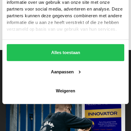
informatie over uw gebruik van onze site met onze
klant beter en kunt daarom betere en persoonlijkere
partners voor social media, adverteren en analyse. Deze
service bieden.
De insteek is samen en op de lange
partners kunnen deze gegevens combineren met andere
termijn. De klant moet worden ontzorgd.
informatie die u aan ze heeft verstrekt of die ze hebben
verzameld op basis van uw gebruik van hun services.
Alles toestaan
Lees ook
Aanpassen
Weigeren
Achter de schermen