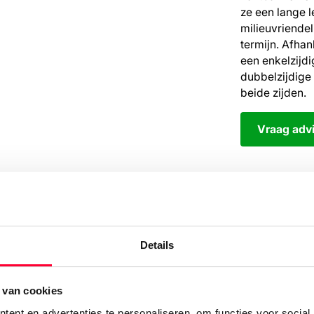
ze een lange l
milieuvriendel
termijn. Afhan
een enkelzijdi
dubbelzijdige
beide zijden.
Vraag adv
Details
 van cookies
ent en advertenties te personaliseren, om functies voor social