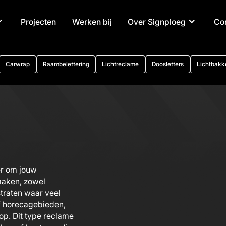
Projecten
Werken bij
Over Signploeg
Co
Carwrap
Raambelettering
Lichtreclame
Doosletters
Lichtbakk
er om jouw
maken, zowel
straten waar veel
f horecagebieden,
op. Dit type reclame