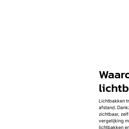
Waaro
licht
Lichtbakken t
afstand. Dankz
zichtbaar, zelf
vergelijking me
lichtbakken e