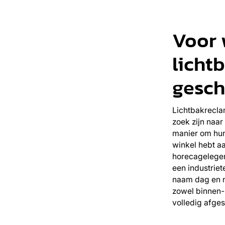
Voor 
licht
gesch
Lichtbakreclam
zoek zijn naa
manier om hun 
winkel hebt aa
horecagelegen
een industriet
naam dag en na
zowel binnen-
volledig afges