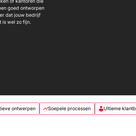
aken of kantoren die
 een goed ontworpen
er dat jouw bedrijf
is wel zo fijn.
tieve ontwerpen
Soepele processen
Ultieme klant