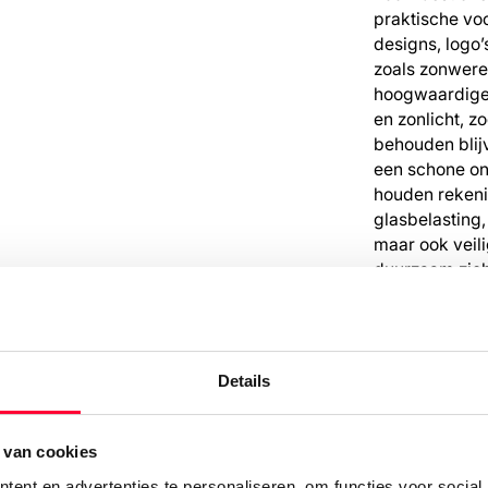
praktische voo
designs, logo’
zoals zonwere
hoogwaardige 
en zonlicht, z
behouden blij
een schone on
houden rekeni
glasbelasting,
maar ook veili
duurzaam zich
Vraag adv
Details
 van cookies
ent en advertenties te personaliseren, om functies voor social