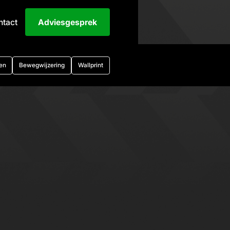
ntact
Adviesgesprek
en
Bewegwijzering
Wallprint