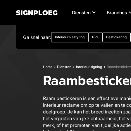
Diensten
Branches
Ga snel naar:
Interieur Restyling
PPF
Bestickering
Home
Diensten
Interieur signing
Raambesticker
Raambesticke
Raam bestickeren is een effectieve mani
interieur reclame om op te vallen en te 
doelgroep. Je kan het breed inzetten zoa
het vergroten van je zichtbaarheid, het v
merk, of het promoten van tijdelijke acti