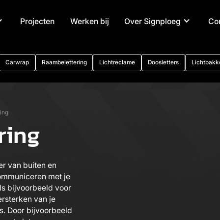
Projecten
Werken bij
Over Signploeg
Co
Carwrap
Raambelettering
Lichtreclame
Doosletters
Lichtbakk
ing
ring
er van buiten en
communiceren met je
ls bijvoorbeeld voor
ersterken van je
es. Door bijvoorbeeld