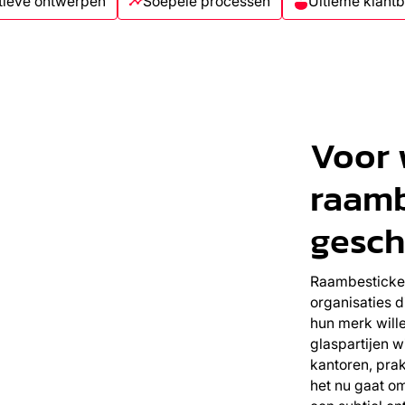
tieve ontwerpen
Soepele processen
Ultieme klant
Voor 
raamb
gesch
Raambesticker
organisaties d
hun merk wille
glaspartijen w
kantoren, pra
het nu gaat om