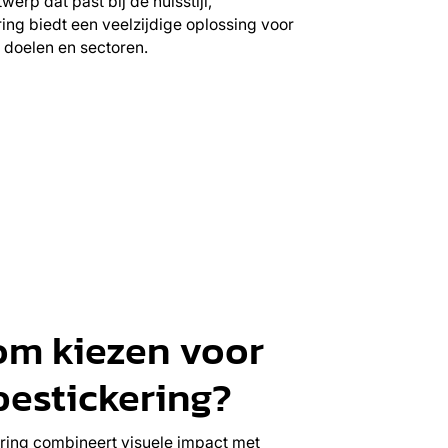
werp dat past bij de huisstijl,
ng biedt een veelzijdige oplossing voor
 doelen en sectoren.
m kiezen voor
estickering?
ing combineert visuele impact met