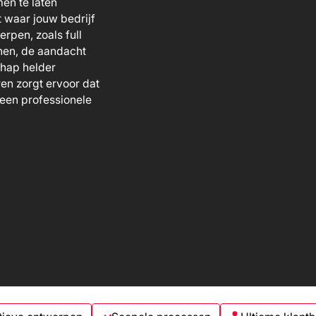
en te laten
 waar jouw bedrijf
rpen, zoals full
nen, de aandacht
chap helder
en zorgt ervoor dat
t een professionele