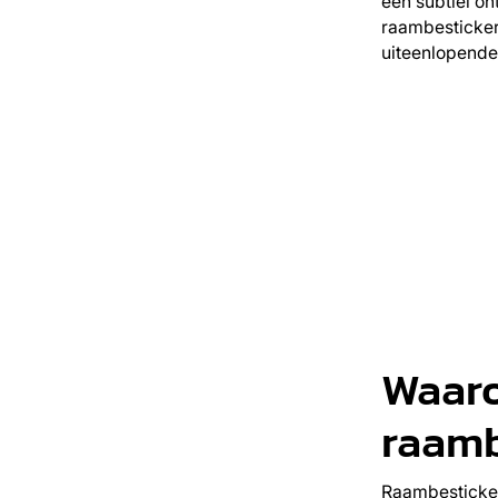
een subtiel ont
raambestickeri
uiteenlopende
Waaro
raamb
Raambesticker