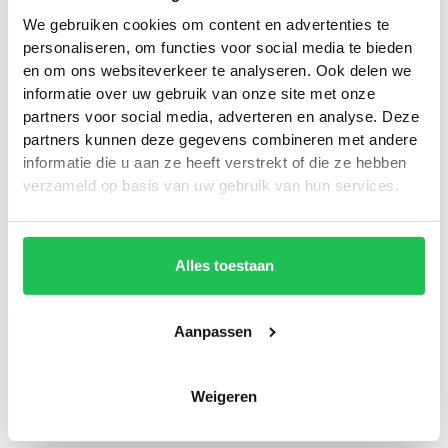
Professionele en luxe
2.
We gebruiken cookies om content en advertenties te
uitstraling
personaliseren, om functies voor social media te bieden
en om ons websiteverkeer te analyseren. Ook delen we
Een 3D-logo straalt kwaliteit en
informatie over uw gebruik van onze site met onze
betrouwbaarheid uit. Perfect voor gevels,
partners voor social media, adverteren en analyse. Deze
ontvangstruimtes of showrooms waar je je
partners kunnen deze gegevens combineren met andere
merk sterk wilt neerzetten.
informatie die u aan ze heeft verstrekt of die ze hebben
verzameld op basis van uw gebruik van hun services.
Volledig op maat en in stijl
3.
Van materiaal tot verlichting: jouw 3D-logo
Alles toestaan
wordt volledig afgestemd op je huisstijl en
pand. Een unieke blikvanger die echt bij je
merk past.
Aanpassen
Weigeren