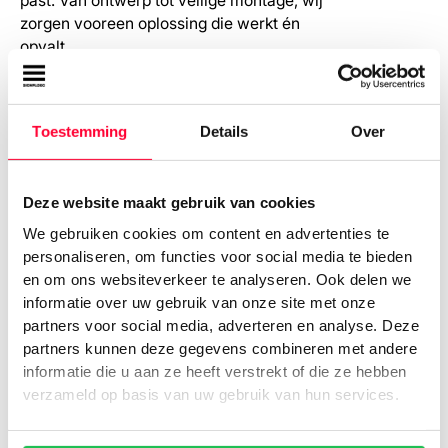
past. Van ontwerp tot veilige montage, wij
zorgen vooreen oplossing die werkt én
opvalt.
Vraag adviesgesprek aan
Toestemming
Details
Over
Perfect afgestemd op jouw
1.
Deze website maakt gebruik van cookies
merk
We gebruiken cookies om content en advertenties te
Of je nu kiest voor neon, doosletters of een
personaliseren, om functies voor social media te bieden
lichtbak: we denken mee in ontwerp,
en om ons websiteverkeer te analyseren. Ook delen we
materiaal en uitvoering zodat alles klopt met
informatie over uw gebruik van onze site met onze
jouw huisstijl en uitstraling.
partners voor social media, adverteren en analyse. Deze
partners kunnen deze gegevens combineren met andere
informatie die u aan ze heeft verstrekt of die ze hebben
Maximale zichtbaarheid, dag
2.
verzameld op basis van uw gebruik van hun services.
en nacht