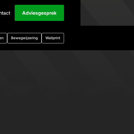
ntact
Adviesgesprek
en
Bewegwijzering
Wallprint