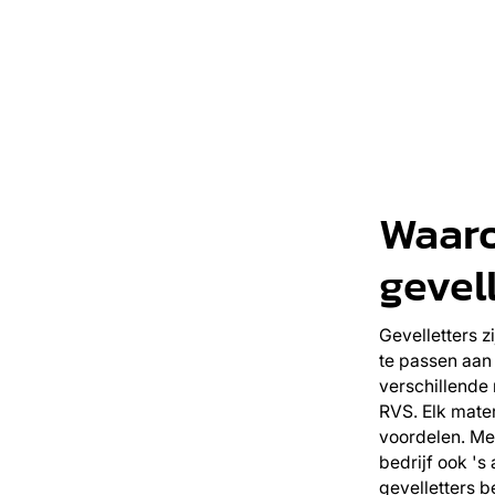
Waaro
gevel
Gevelletters z
te passen aan j
verschillende 
RVS. Elk materi
voordelen. Met
bedrijf ook 's
gevelletters 