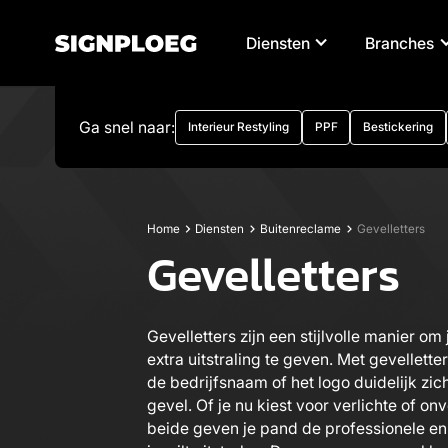
Diensten
Branches
Ga snel naar:
Interieur Restyling
PPF
Bestickering
Home
Diensten
Buitenreclame
Gevelletters
Gevelletters
Gevelletters zijn een stijlvolle manier o
extra uitstraling te geven. Met gevellette
de bedrijfsnaam of het logo duidelijk zic
gevel. Of je nu kiest voor verlichte of onv
beide geven je pand de professionele en l