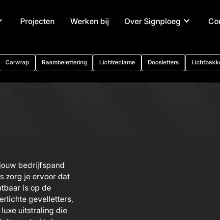
Projecten
Werken bij
Over Signploeg
Co
Carwrap
Raambelettering
Lichtreclame
Doosletters
Lichtbakk
m jouw bedrijfspand
rs zorg je ervoor dat
htbaar is op de
erlichte gevelletters,
uxe uitstraling die