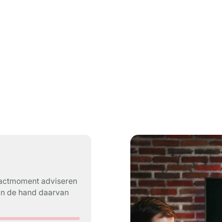
ntactmoment adviseren
an de hand daarvan
.