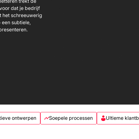
letteren trekt de
oor dat je bedrijf
at het schreeuwerig
 een subtiele,
presenteren.
tieve ontwerpen
Soepele processen
Ultieme klant