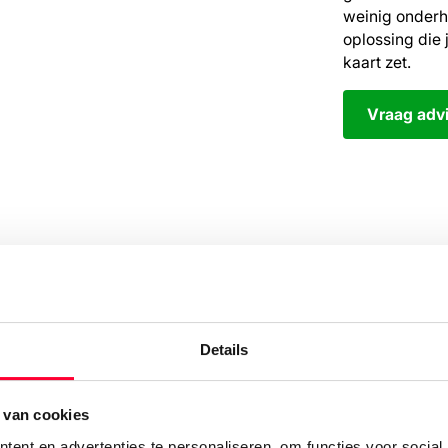
weinig onderh
oplossing die 
kaart zet.
Vraag adv
Details
 van cookies
ent en advertenties te personaliseren, om functies voor social