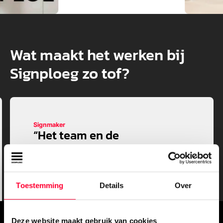
Wat maakt het werken bij
Signploeg zo tof?
Signmaker
“Het team en de
saamhorigheid die erbij zit.
Dat maakt het tof mooie
projecten neer te zetten.”
Toestemming
Details
Over
Je doet het hier echt samen. Of je nu op
locatie werkt of op de werkplaats: iedereen
Deze website maakt gebruik van cookies