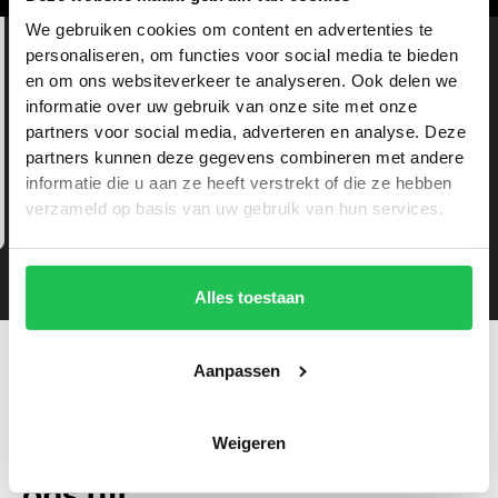
helpt elkaar en denkt mee. Dat gevoel van
saamhorigheid zorgt ervoor dat we samen
We gebruiken cookies om content en advertenties te
sterke projecten neerzetten én met plezier
personaliseren, om functies voor social media te bieden
werken.
en om ons websiteverkeer te analyseren. Ook delen we
informatie over uw gebruik van onze site met onze
partners voor social media, adverteren en analyse. Deze
partners kunnen deze gegevens combineren met andere
informatie die u aan ze heeft verstrekt of die ze hebben
Rense Bom
verzameld op basis van uw gebruik van hun services.
Alles toestaan
Aanpassen
Zo ziet de
sollicitatieprocedure er bij
Weigeren
ons uit