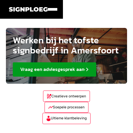
Werken bij het tofste
signbedrijf in Amersfoort
Vraag een adviesgesprek aan
Creatieve ontwerpen
Soepele processen
Ultieme klantbeleving