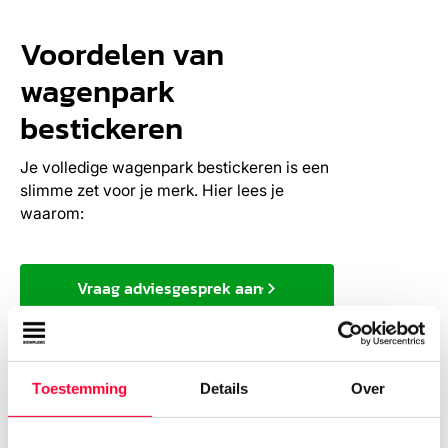
Voordelen van
wagenpark
bestickeren
Je volledige wagenpark bestickeren is een
slimme zet voor je merk. Hier lees je
waarom:
Vraag adviesgesprek aan
Consistente merkuitstraling
1.
Met dezelfde bestickering op al je voertuigen
Toestemming
Details
Over
zorg je voor herkenbaarheid en een
professionele look. Dit straalt