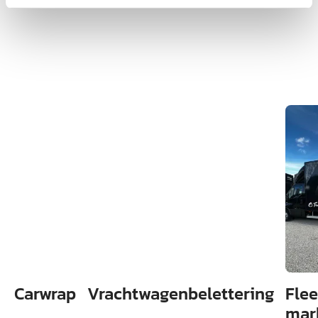
Wordt vaak gecombineerd
met
Carwrap
Vrachtwagenbelettering
Flee
mar