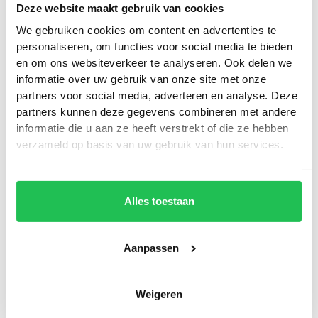
betrouwbaarheid uit naar je klanten.
Deze website maakt gebruik van cookies
We gebruiken cookies om content en advertenties te
personaliseren, om functies voor social media te bieden
Extra veel zichtbaarheid
2.
en om ons websiteverkeer te analyseren. Ook delen we
informatie over uw gebruik van onze site met onze
Hoe groter je wagenpark, hoe meer
partners voor social media, adverteren en analyse. Deze
zichtbaarheid je hebt op de weg. Je creëert
partners kunnen deze gegevens combineren met andere
als het ware een rijdende reclamecampagne.
informatie die u aan ze heeft verstrekt of die ze hebben
verzameld op basis van uw gebruik van hun services.
Slimme investering
3.
Alles toestaan
Wagenpark bestickering is een eenmalige
investering die jarenlang meegaat. Zonder
Aanpassen
doorlopende kosten blijf je dagelijks
zichtbaar bij een groot publiek.
Weigeren