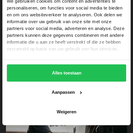
We gebruiken cookies om content en advertenties te
Achter de schermen
personaliseren, om functies voor social media te bieden
en om ons websiteverkeer te analyseren. Ook delen we
informatie over uw gebruik van onze site met onze
partners voor social media, adverteren en analyse. Deze
partners kunnen deze gegevens combineren met andere
informatie die u aan ze heeft verstrekt of die ze hebben
verzameld op basis van uw gebruik van hun services.
Signploeg aangesloten bij FESPA
Alles toestaan
Innovators
Aanpassen
Achter de schermen
Weigeren