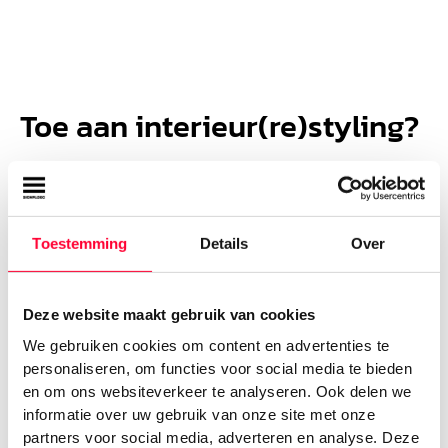
Toe aan interieur(re)styling?
Voor een volledige interieurstyling ben je bij de
Signploeg aan het juiste adres. In samenwerking met de
Reclamestal ontwikkelen zij een concept voor het
gehele interieur en maken voorstellen. In dit plan zit een
Toestemming
Details
Over
combinatie van bestaande meubels en printerieur. Het
bedrijfspand is immers het visitekaartje van de
organisatie. Dat hebben wij altijd in ons achterhoofd en
Deze website maakt gebruik van cookies
nemen dit mee in het concept. De missie en visie van
We gebruiken cookies om content en advertenties te
jouw organisatie staan centraal!
personaliseren, om functies voor social media te bieden
en om ons websiteverkeer te analyseren. Ook delen we
Meer weten over de mogelijkheden
informatie over uw gebruik van onze site met onze
voor jouw organisatie? Neem dan
partners voor social media, adverteren en analyse. Deze