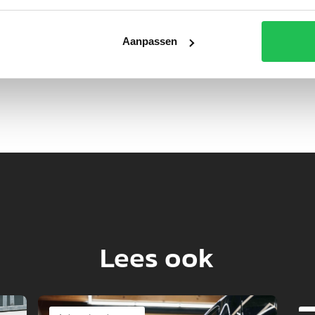
ouw bezoekers graag door jouw bedrijf te laten shinen in de d
ar wat we voor jou kunnen betekenen? Of ben je benieuwd 
Aanpassen
lichtreclame? Vraag dan direct een offerte aan!
Lees ook