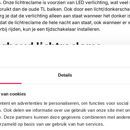
. Onze lichtreclame is voorzien van LED verlichting, wat veel
bruikt dan de oude TL balken. Ook door een licht/donkerscha
org je dat de verlichting alleen aan staat wanneer het donker i
at de lichtreclame de hele nacht aan staat, ook wanneer er 
ij rijden, kun je een tijdschakelaar installeren.
rhoud lichtreclame
omen dat jouw verlichte reclame-uiting meer energie gaat g
s, raden we aan om deze regelmatig te onderhouden. Check d
 nog werkt en maak de lichtreclame schoon, zodat deze niet t
Details
oor weersinvloeden. Geen zin en tijd om zelf een ladder op t
te huren om jouw lichtreclame te onderhouden? Signploeg he
 van cookies
ent en advertenties te personaliseren, om functies voor social
kel Signploeg in voor jo
. Ook delen we informatie over uw gebruik van onze site met on
e. Deze partners kunnen deze gegevens combineren met andere i
treclame
erzameld op basis van uw gebruik van hun services.