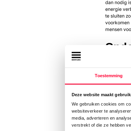
dan nodig is
energie ver
te sluiten z
voorkomen d
mensen voorb
Onde
Om te voork
dan nodig i
verlichting
Toestemming
aangetast d
hoogwerker 
graag!
Deze website maakt gebruik
We gebruiken cookies om cont
Scha
websiteverkeer te analyseren
media, adverteren en analys
lich
verstrekt of die ze hebben v