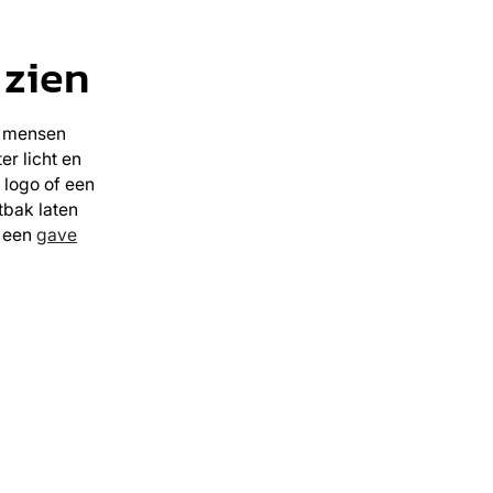
 zien
t mensen
er licht en
 logo of een
tbak laten
f een
gave