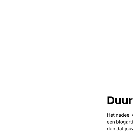
Duur
Het nadeel v
een blogart
dan dat jou