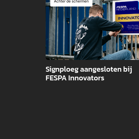
Achter de schermen
Signploeg aangesloten bij
FESPA Innovators