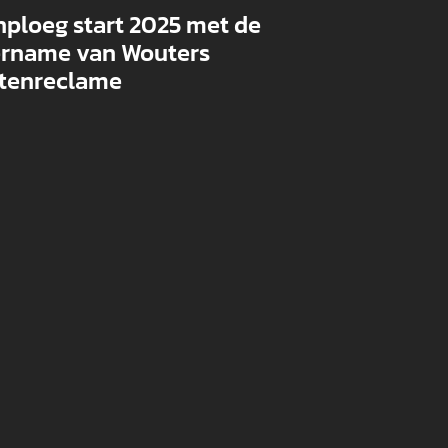
chter de schermen
nploeg start 2025 met de
rname van Wouters
tenreclame