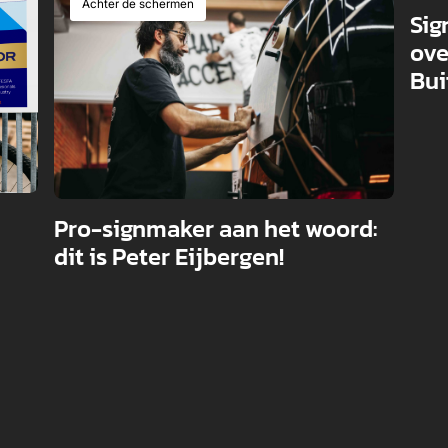
Achter de schermen
A
Sig
ove
Bui
Pro-signmaker aan het woord:
dit is Peter Eijbergen!