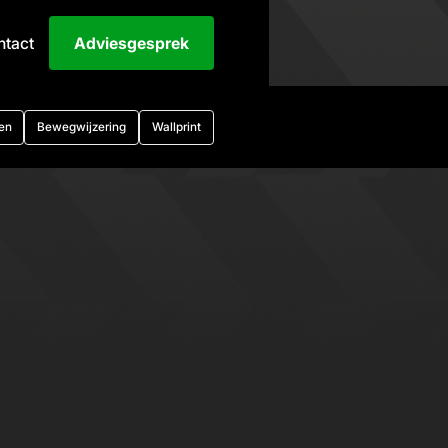
ntact
Adviesgesprek
en
Bewegwijzering
Wallprint