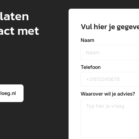
 laten
Vul hier je gegev
act met
Naam
Telefoon
loeg.nl
Waarover wil je advies?