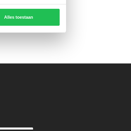
uisternis.
naar de
Alles toestaan