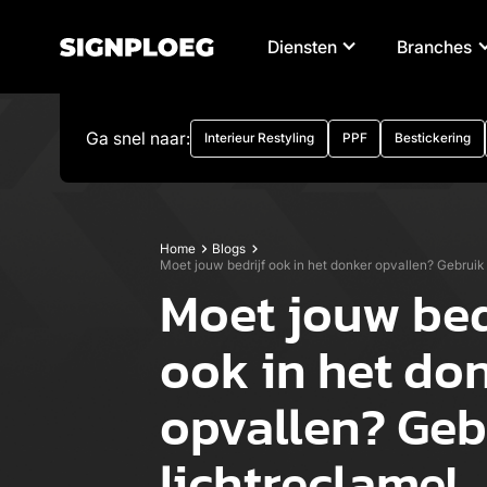
Diensten
Branches
Ga snel naar:
Interieur Restyling
PPF
Bestickering
Home
Blogs
Moet jouw bedrijf ook in het donker opvallen? Gebruik 
Moet jouw bed
ook in het do
opvallen? Geb
lichtreclame!