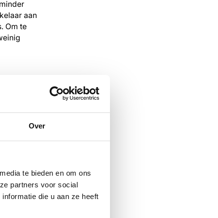
 minder
kelaar aan
s. Om te
weinig
ebruiken
an of alle
eveel wordt
Over
e klimmen of
lpt je
 media te bieden en om ons
uw
ze partners voor social
nformatie die u aan ze heeft