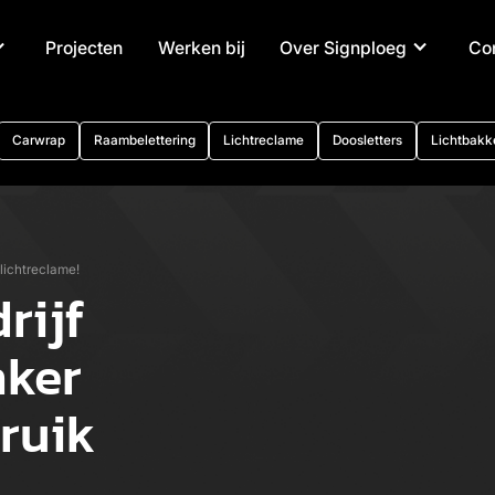
Projecten
Werken bij
Over Signploeg
Co
Carwrap
Raambelettering
Lichtreclame
Doosletters
Lichtbakk
lichtreclame!
rijf
nker
ruik