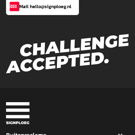
Mail hello@signploeg.nl
Buitenreclame