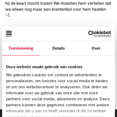
hij de kaart mocht inzien! We moesten hem vertellen dat
we alleen nog maar een krentenbol voor hem hadden
:-).
Wil jij ook opvallen met jouw
Toestemming
Details
Over
horecabedrijf?
Deze website maakt gebruik van cookies
Dan helpen we je graag. Vertel onze ontwerpers jouw
wensen, dan maken zij een voorstel voor je. Neem je
We gebruiken cookies om content en advertenties te
even contact met ons op?
personaliseren, om functies voor social media te bieden
en om ons websiteverkeer te analyseren. Ook delen we
informatie over uw gebruik van onze site met onze
partners voor social media, adverteren en analyse. Deze
partners kunnen deze gegevens combineren met andere
informatie die u aan ze heeft verstrekt of die ze hebben
verzameld op basis van uw gebruik van hun services.