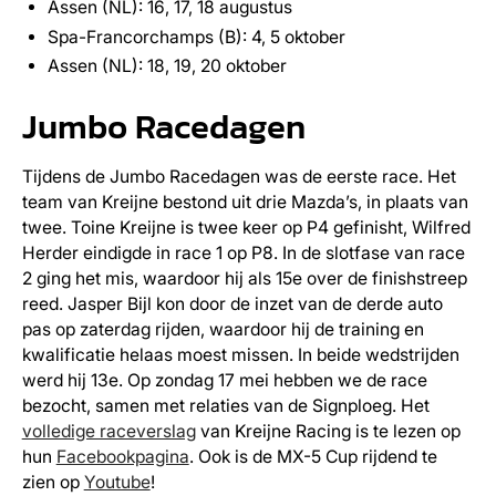
Assen (NL): 16, 17, 18 augustus
Spa-Francorchamps (B): 4, 5 oktober
Assen (NL): 18, 19, 20 oktober
Jumbo Racedagen
Tijdens de Jumbo Racedagen was de eerste race. Het
team van Kreijne bestond uit drie Mazda’s, in plaats van
twee. Toine Kreijne is twee keer op P4 gefinisht, Wilfred
Herder eindigde in race 1 op P8. In de slotfase van race
2 ging het mis, waardoor hij als 15e over de finishstreep
reed. Jasper Bijl kon door de inzet van de derde auto
pas op zaterdag rijden, waardoor hij de training en
kwalificatie helaas moest missen. In beide wedstrijden
werd hij 13e. Op zondag 17 mei hebben we de race
bezocht, samen met relaties van de Signploeg. Het
volledige raceverslag
van Kreijne Racing is te lezen op
hun
Facebookpagina
. Ook is de MX-5 Cup rijdend te
zien op
Youtube
!