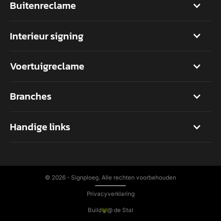
Buitenreclame
Interieur signing
Voertuigreclame
Branches
Handige links
©
2026 - Signploeg. Alle rechten voorbehouden
Privacyverklaring
Build
@ de Stal