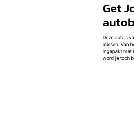
Get J
autob
Deze auto’s va
missen. Van be
ingepakt met k
word je toch bl