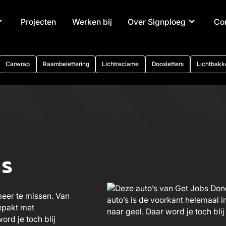
Projecten
Werken bij
Over Signploeg
Co
Carwrap
Raambelettering
Lichtreclame
Doosletters
Lichtbakk
ns
meer te missen. Van
epakt met
ord je toch blij