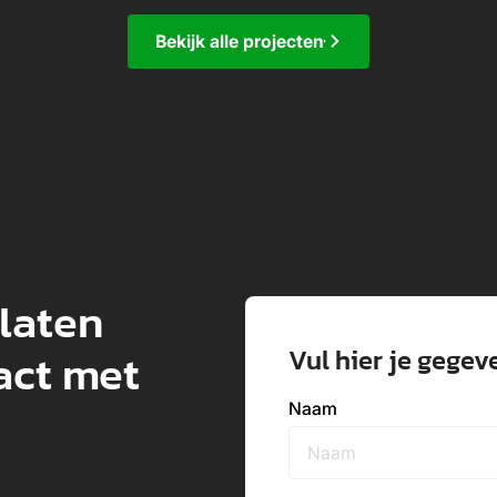
Bekijk alle projecten
 laten
Vul hier je gegev
act met
Naam