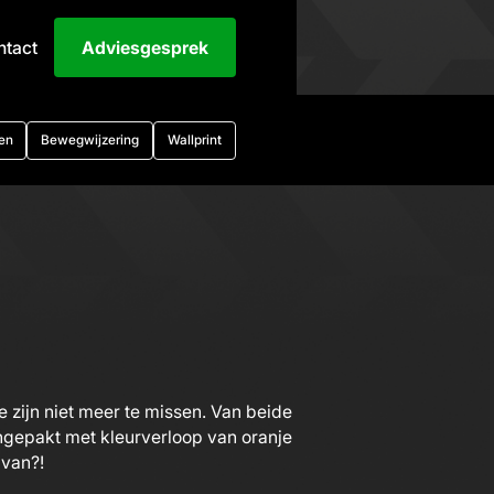
ntact
Adviesgesprek
en
Bewegwijzering
Wallprint