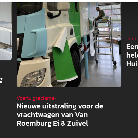
Inter
Een
hel
Hui
g
Voertuigreclame
-
Nieuwe uitstraling voor de
vrachtwagen van Van
Roemburg Ei & Zuivel