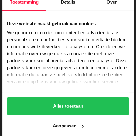
Toestemming
Details
Over
Voertuigreclame
-
Dienstverlening
Deze website maakt gebruik van cookies
Nieuwe voertuigbestickering voor
We gebruiken cookies om content en advertenties te
Appeldoorn
personaliseren, om functies voor social media te bieden
en om ons websiteverkeer te analyseren. Ook delen we
informatie over uw gebruik van onze site met onze
partners voor social media, adverteren en analyse. Deze
partners kunnen deze gegevens combineren met andere
informatie die u aan ze heeft verstrekt of die ze hebben
verzameld op basis van uw gebruik van hun services.
Alles toestaan
Aanpassen