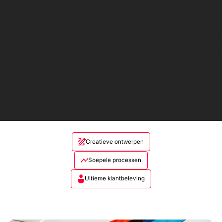
Creatieve ontwerpen
Soepele processen
Ultieme klantbeleving