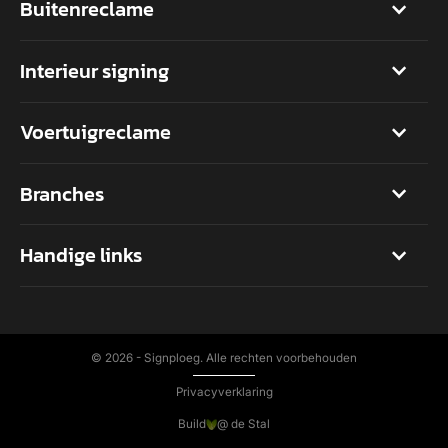
Buitenreclame
Interieur signing
Voertuigreclame
Branches
Handige links
©
2026 - Signploeg. Alle rechten voorbehouden
Privacyverklaring
Build
@ de Stal