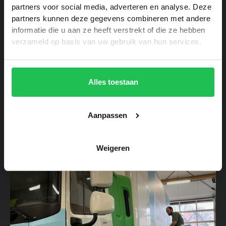
partners voor social media, adverteren en analyse. Deze
partners kunnen deze gegevens combineren met andere
informatie die u aan ze heeft verstrekt of die ze hebben
verzameld op basis van uw gebruik van hun services.
Voertuigreclame
-
Dienstverlening
Alles toestaan
Nieuwe voertuigbestickering voor
Appeldoorn
Aanpassen
Weigeren