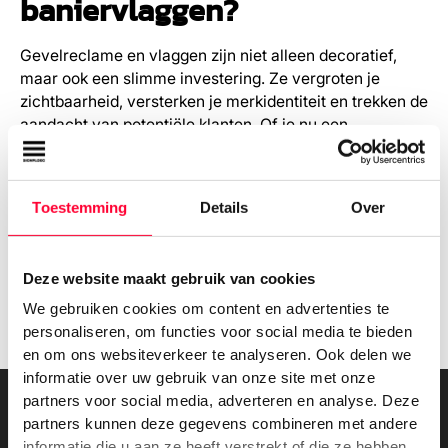
baniervlaggen?
Gevelreclame en vlaggen zijn niet alleen decoratief,
maar ook een slimme investering. Ze vergroten je
zichtbaarheid, versterken je merkidentiteit en trekken de
aandacht van potentiële klanten. Of je nu een
sportschool, winkel of kantoor runt: met de juiste visuele
elementen maak je een blijvende indruk.
Toestemming
Details
Over
Ben jij ook op zoek naar opvallende gevelreclame of
persoonlijke banier vlaggen voor jouw bedrijf? Ontdek
de mogelijkheden en bekijk onze
gevelreclame
servicepagina
.
Deze website maakt gebruik van cookies
We gebruiken cookies om content en advertenties te
personaliseren, om functies voor social media te bieden
en om ons websiteverkeer te analyseren. Ook delen we
informatie over uw gebruik van onze site met onze
partners voor social media, adverteren en analyse. Deze
partners kunnen deze gegevens combineren met andere
informatie die u aan ze heeft verstrekt of die ze hebben