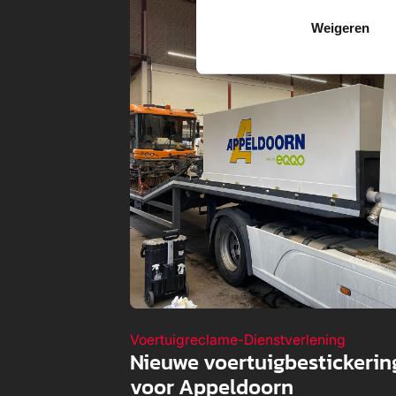
Weigeren
Voertuigreclame
-
Dienstverlening
Nieuwe voertuigbestickerin
voor Appeldoorn