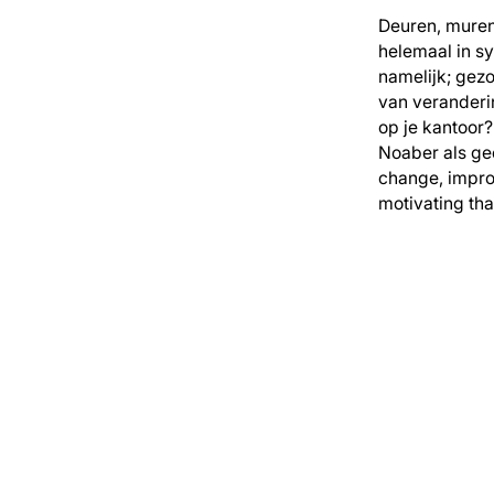
Deuren, muren 
helemaal in sy
namelijk; gez
van veranderin
op je kantoor?
Noaber als ge
change, improv
motivating tha