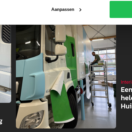
Aanpassen
Inter
Een
hel
Hui
g