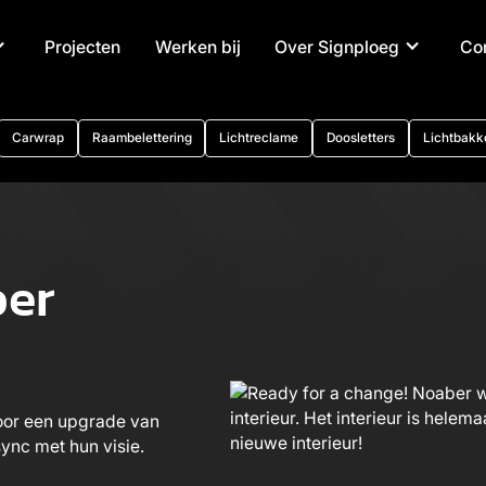
Projecten
Werken bij
Over Signploeg
Co
Carwrap
Raambelettering
Lichtreclame
Doosletters
Lichtbakk
ber
oor een upgrade van
 sync met hun visie.