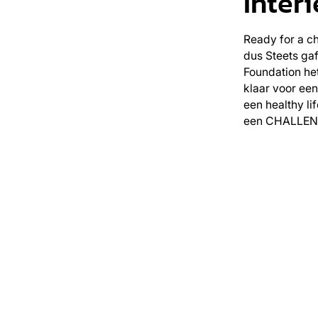
Interi
Ready for a ch
dus Steets ga
Foundation he
klaar voor een
een healthy li
een CHALLEN