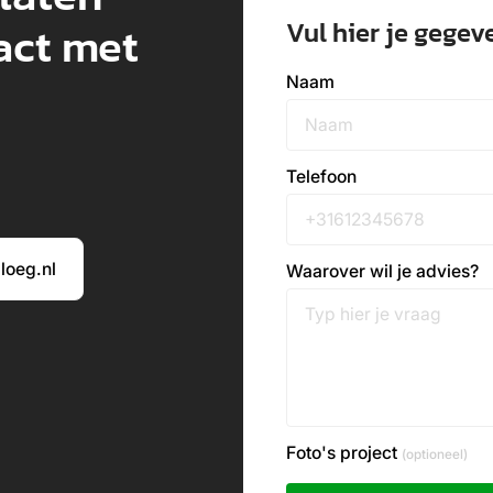
Vul hier je gegev
act met
Naam
Telefoon
loeg.nl
Waarover wil je advies?
Foto's project
(optioneel)