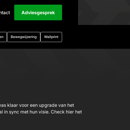
ntact
Adviesgesprek
en
Bewegwijzering
Wallprint