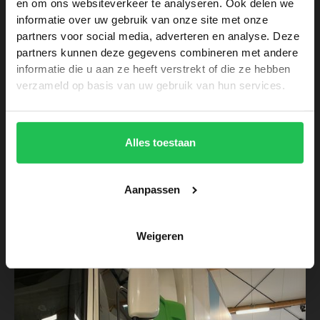
en om ons websiteverkeer te analyseren. Ook delen we
informatie over uw gebruik van onze site met onze
partners voor social media, adverteren en analyse. Deze
partners kunnen deze gegevens combineren met andere
informatie die u aan ze heeft verstrekt of die ze hebben
verzameld op basis van uw gebruik van hun services.
Alles toestaan
Voertuigreclame
-
Dienstverlening
Nieuwe voertuigbestickering voor
Aanpassen
Appeldoorn
Weigeren