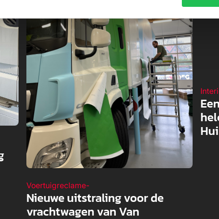
Inter
Een
hel
Hui
g
Voertuigreclame
-
Nieuwe uitstraling voor de
vrachtwagen van Van