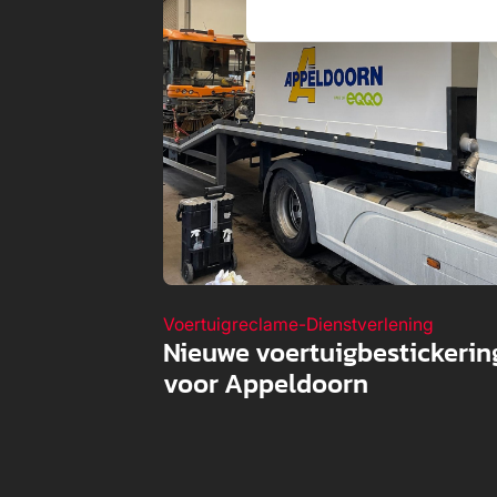
Voertuigreclame
-
Dienstverlening
Nieuwe voertuigbestickerin
voor Appeldoorn