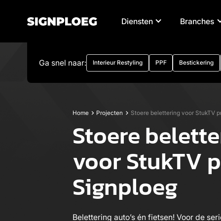
Diensten
Branches
Ga snel naar:
Interieur Restyling
PPF
Bestickering
Home
Projecten
Stoere belettering voor StukTV p
Stoere belette
voor StukTV pr
Signploeg
Belettering auto’s én fietsen! Voor de seri