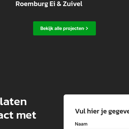
Roemburg Ei & Zuivel
Bekijk alle projecten
 laten
Vul hier je gegev
act met
Naam