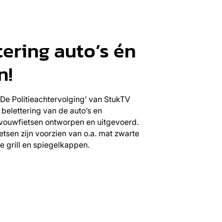
tering auto’s én
n!
‘De Politieachtervolging’ van StukTV
belettering van de auto’s en
vouwfietsen ontworpen en uitgevoerd.
ietsen zijn voorzien van o.a. mat zwarte
de grill en spiegelkappen.