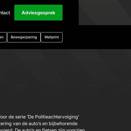
ntact
Adviesgesprek
en
Bewegwijzering
Wallprint