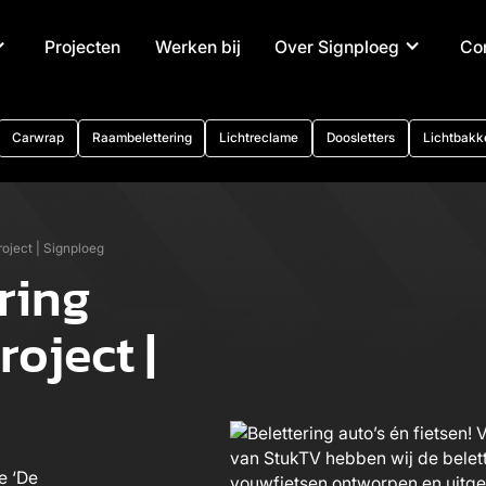
Projecten
Werken bij
Over Signploeg
Co
Carwrap
Raambelettering
Lichtreclame
Doosletters
Lichtbakk
roject | Signploeg
ring
oject |
e ‘De