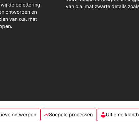
wij de belettering
sen ontworpen en
zien van o.a. mat
appen.
tieve ontwerpen
Soepele processen
Ultieme klant