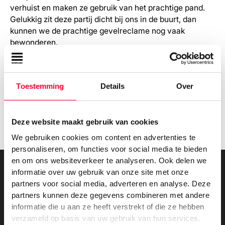
verhuist en maken ze gebruik van het prachtige pand.
Gelukkig zit deze partij dicht bij ons in de buurt, dan
kunnen we de prachtige gevelreclame nog vaak
bewonderen.
Met deze gevelreclame is Unilac helemaal klaar voor de
toekomst. Bekijk de foto’s van het afgeronde project en
onze werkzaamheden hier!
Toestemming
Details
Over
Deze website maakt gebruik van cookies
We gebruiken cookies om content en advertenties te
personaliseren, om functies voor social media te bieden
en om ons websiteverkeer te analyseren. Ook delen we
informatie over uw gebruik van onze site met onze
Bekijk meer van onze
partners voor social media, adverteren en analyse. Deze
partners kunnen deze gegevens combineren met andere
projecten
informatie die u aan ze heeft verstrekt of die ze hebben
verzameld op basis van uw gebruik van hun services.