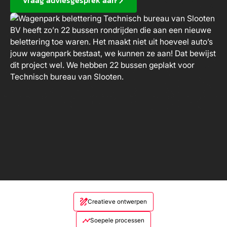
Vraag adviesgesprek aan
Creatieve ontwerpen
Soepele processen