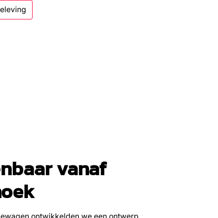
beleving
nbaar vanaf
hoek
icewagen ontwikkelden we een ontwerp