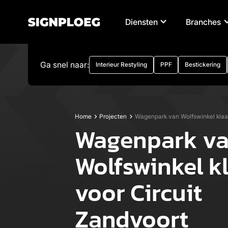
Diensten
Branches
Ga snel naar:
Interieur Restyling
PPF
Bestickering
Home
Projecten
Wagenpark van Wolfswinkel klaar
Wagenpark v
Wolfswinkel k
voor Circuit
Zandvoort