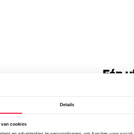
Eén u
het h
Naast de serv
Details
van verschill
dezelfde stijl
onderdeel zij
 van cookies
ent en advertenties te personaliseren, om functies voor social