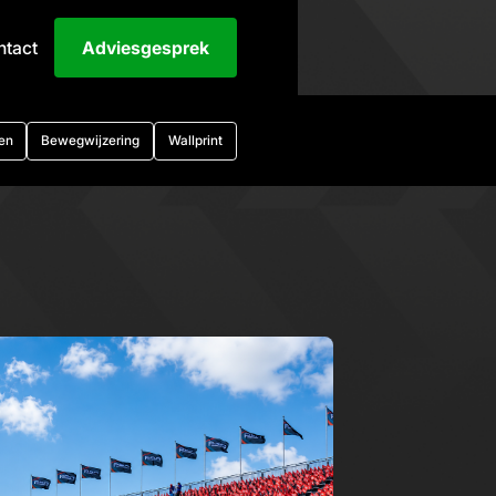
ntact
Adviesgesprek
en
Bewegwijzering
Wallprint