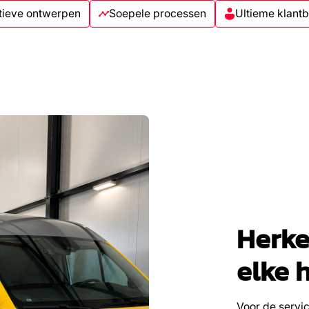
tieve ontwerpen
Soepele processen
Ultieme klant
Herke
elke 
Voor de serv