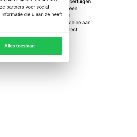
 bedrijf als Wolfswinkel, waar voertuigen
ze partners voor social
de locaties worden ingezet, is een
nformatie die u aan ze heeft
straling belangrijk. Of je nu een
op de weg ziet of een veegmachine aan
nkomt, de herkenbaarheid is direct
Alles toestaan