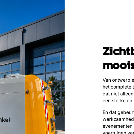
Zicht
moois
Van ontwerp e
het complete t
dat niet allee
een sterke en 
En dat gebeur
werkzaamheden
evenementen e
voertuigen va