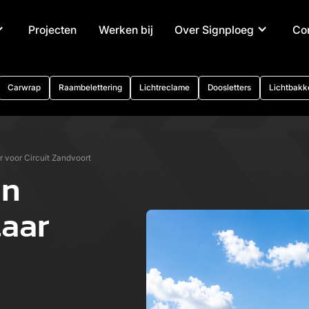
Projecten
Werken bij
Over Signploeg
Co
Carwrap
Raambelettering
Lichtreclame
Doosletters
Lichtbakk
 voor Circuit Zandvoort
an
laar