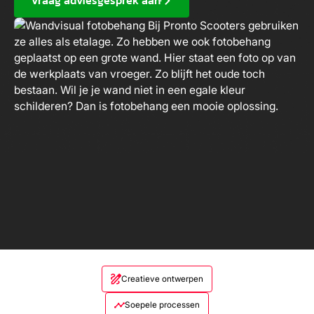
Vraag adviesgesprek aan
Creatieve ontwerpen
Soepele processen